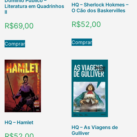
Domínio Público –
HQ – Sherlock Hokmes –
Literatura em Quadrinhos
O Cão dos Baskervilles
II
R$
52,00
R$
69,00
Comprar
Comprar
HQ – Hamlet
HQ – As Viagens de
Gulliver
R$
52,00