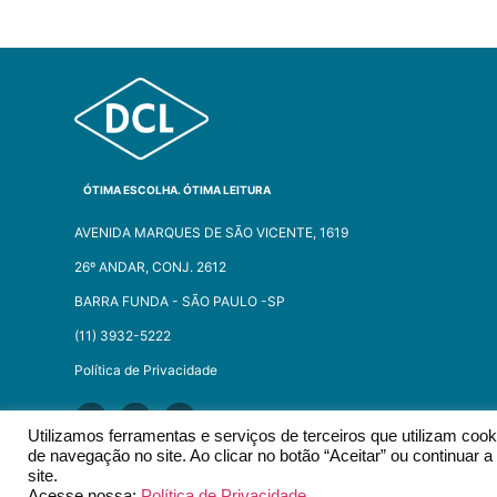
RAMALIVROS
R. MAJOR DIOGO, 657/669
SAO PAULO SP 01324001
Brazil
5.4 km
Criar rota
ÓTIMA ESCOLHA. ÓTIMA LEITURA
DISAL
AVENIDA MARQUES DE SÃO VICENTE, 1619
AV. MARGINAL DIREITA DO TIETE, 800
26º ANDAR, CONJ. 2612
SAO PAULO SP 05118100
Brazil
BARRA FUNDA - SÃO PAULO -SP​
(11) 3932-5222
6.1 km
Política de Privacidade
Criar rota
FEIRA LIVRO COMERCIO
Utilizamos ferramentas e serviços de terceiros que utilizam co
R BRAGANÇA PAULISTA, 103
de navegação no site. Ao clicar no botão “Aceitar” ou continuar
site.
SAO PAULO SP 04727000
2026 © EDITORA DCL - TODOS OS DIREITOS RESERVADOS.​
Acesse nossa:
Política de Privacidade