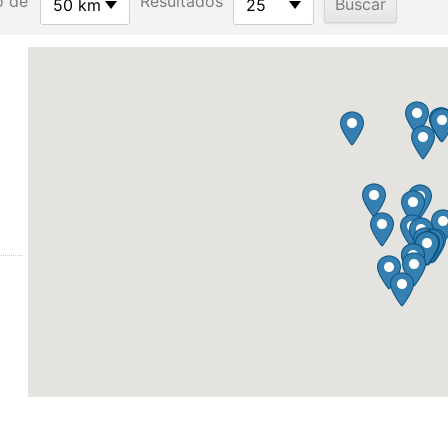
o de
Resultados
50 km
25