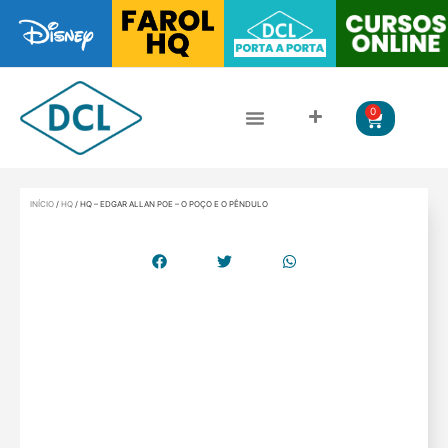
0
CLÁSSICOS DA LITERATURA
LITERATURA JUVENIL
INÍCIO
/
HQ
/ HQ – EDGAR ALLAN POE – O POÇO E O PÊNDULO