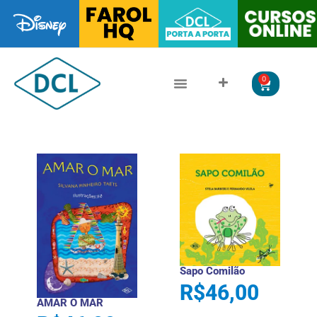
0
CLÁSSICOS DA LITERATURA
LITERATURA JUVENIL
Sapo Comilão
R$
46,00
AMAR O MAR