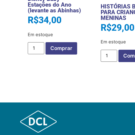
Estações do Ano
HISTÓRIAS 
(levante as Abinhas)
PARA CRIAN
MENINAS
R$
34,00
R$
29,00
Em estoque
Em estoque
Comprar
Com