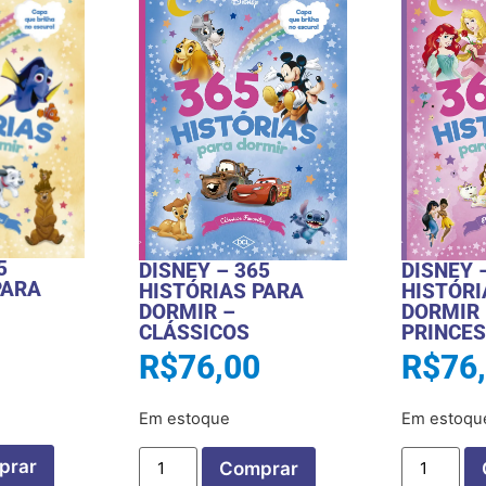
5
DISNEY – 365
DISNEY 
PARA
HISTÓRIAS PARA
HISTÓRI
DORMIR –
DORMIR 
CLÁSSICOS
PRINCE
R$
76,00
R$
76
Em estoque
Em estoqu
prar
Comprar