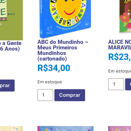
ABC do Mundinho –
ALICE N
 a Gente
Meus Primeiros
MARAVI
-6 Anos)
Mundinhos
R$
23
(cartonado)
R$
34,00
Em estoqu
Em estoque
prar
Comprar