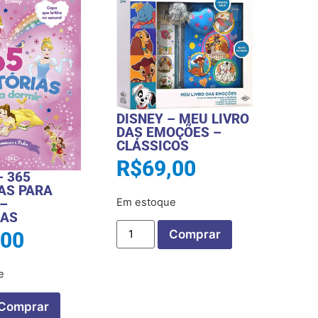
DISNEY – MEU LIVRO
DAS EMOÇÕES –
CLÁSSICOS
R$
69,00
– 365
AS PARA
–
Em estoque
SAS
Comprar
,00
e
Comprar