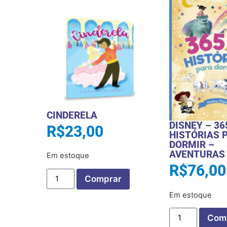
CINDERELA
DISNEY – 36
R$
23,00
HISTÓRIAS 
DORMIR –
AVENTURAS
Em estoque
R$
76,00
Comprar
Em estoque
Com