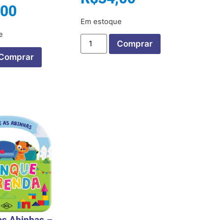
,00
Em estoque
e
Comprar
Comprar
as Abinhas –