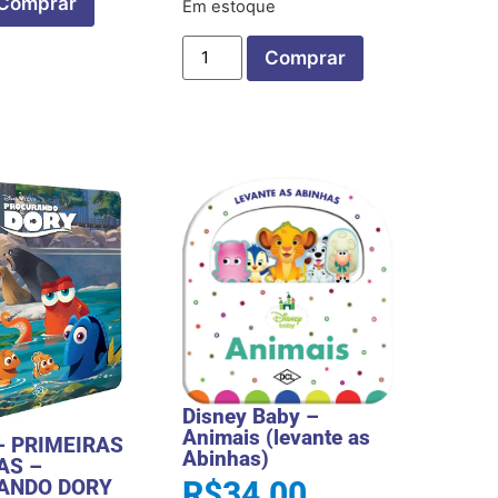
Comprar
Em estoque
Comprar
Disney Baby –
Animais (levante as
– PRIMEIRAS
Abinhas)
AS –
R$
34,00
ANDO DORY