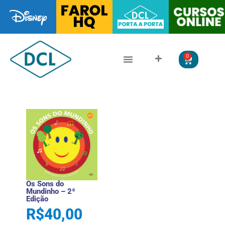
0
CLÁSSICOS DA LITERATURA
LITERATURA JUVENIL
Os Sons do
Mundinho – 2ª
Edição
R$
40,00