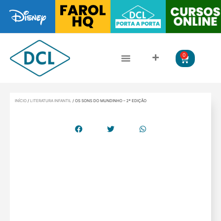
0
CLÁSSICOS DA LITERATURA
LITERATURA JUVENIL
INÍCIO
/
LITERATURA INFANTIL
/ OS SONS DO MUNDINHO – 2ª EDIÇÃO