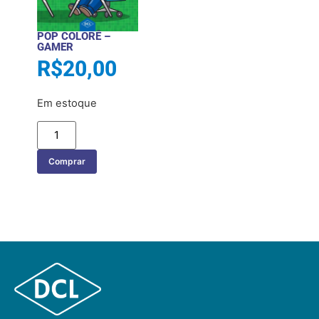
POP COLORÊ –
GAMER
R$
20,00
Em estoque
Comprar