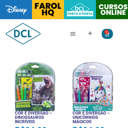
0
CLÁSSICOS DA LITERATURA
LITERATURA JUVENIL
COR E DIVERSÃO –
COR E DIVERSÃO –
DINOSSAUROS
UNICÓRNIOS
INCRÍVEIS
MÁGICOS