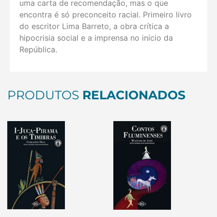
uma carta de recomendação, mas o que
encontra é só preconceito racial. Primeiro livro
do escritor Lima Barreto, a obra crítica a
hipocrisia social e a imprensa no início da
República.
PRODUTOS
RELACIONADOS