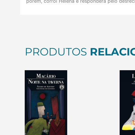
porém, corrói Helena e responderá pelo desfec
PRODUTOS
RELACI