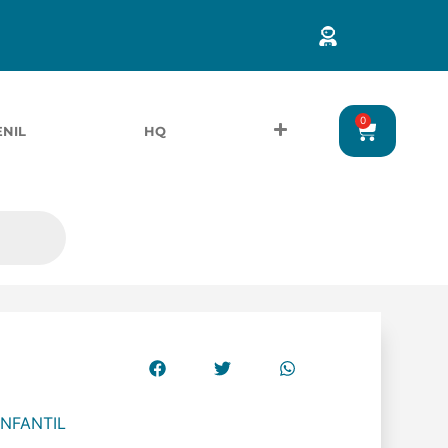
0
ENIL
HQ
INFANTIL