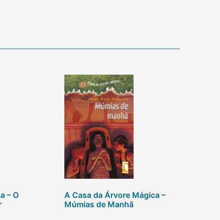
a – O
A Casa da Árvore Mágica –
r
Múmias de Manhã