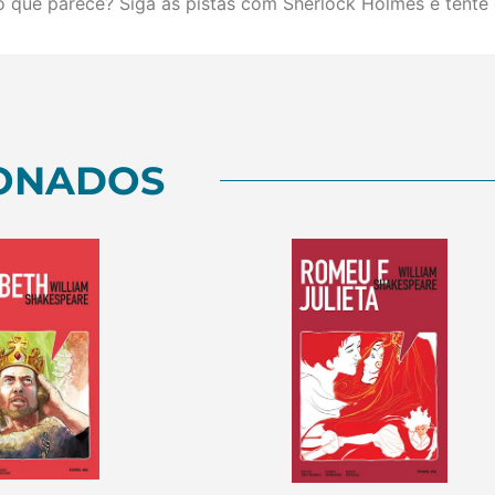
do que parece? Siga as pistas com Sherlock Holmes e tente
ONADOS