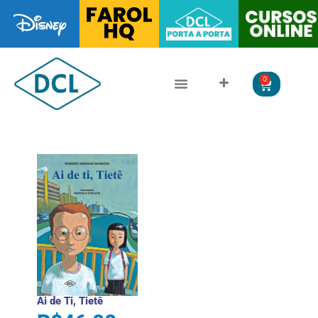
0
CLÁSSICOS DA LITERATURA
LITERATURA JUVENIL
Ai de Ti, Tietê