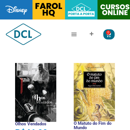
0
CLÁSSICOS DA LITERATURA
LITERATURA JUVENIL
O Matuto do Fim do
Olhos Vendados
Mundo