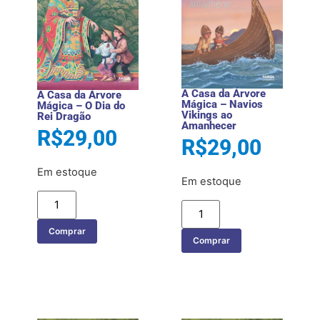
A Casa da Árvore
A Casa da Árvore
Mágica – Navios
Mágica – O Dia do
Vikings ao
Rei Dragão
Amanhecer
R$
29,00
R$
29,00
Em estoque
Em estoque
Comprar
Comprar