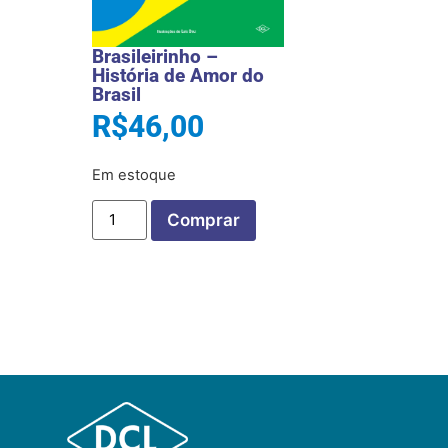
Brasileirinho –
História de Amor do
Brasil
R$
46,00
Em estoque
Comprar