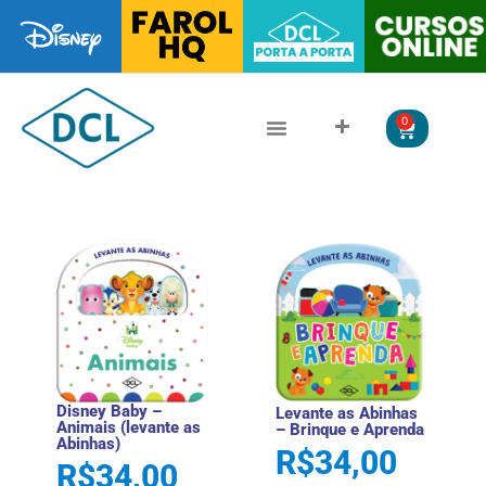
0
CLÁSSICOS DA LITERATURA
LITERATURA JUVENIL
Disney Baby –
Levante as Abinhas
Animais (levante as
– Brinque e Aprenda
Abinhas)
R$
34,00
R$
34,00