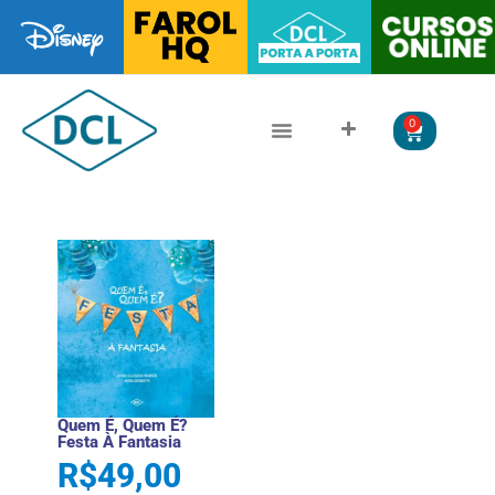
0
CLÁSSICOS DA LITERATURA
LITERATURA JUVENIL
Quem É, Quem É?
Festa À Fantasia
R$
49,00