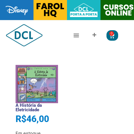
0
CLÁSSICOS DA LITERATURA
LITERATURA JUVENIL
A História da
Eletricidade
R$
46,00
Em estoque