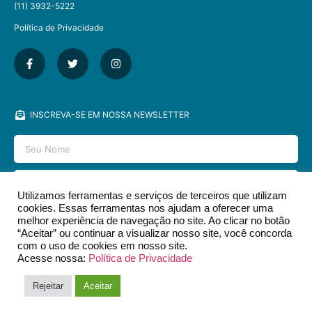
(11) 3932-5222
Política de Privacidade
INSCREVA-SE EM NOSSA NEWSLETTER
Utilizamos ferramentas e serviços de terceiros que utilizam
cookies. Essas ferramentas nos ajudam a oferecer uma
ENVIAR
melhor experiência de navegação no site. Ao clicar no botão
“Aceitar” ou continuar a visualizar nosso site, você concorda
com o uso de cookies em nosso site.
Acesse nossa:
Política de Privacidade
2026 © EDITORA DCL - TODOS OS DIREITOS RESERVADOS.​
Rejeitar
Aceitar
DESIGN & DEV POR
SOYUZ