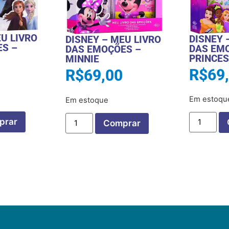
EU LIVRO
DISNEY 
DISNEY – MEU LIVRO
S –
DAS EM
DAS EMOÇÕES –
PRINCE
MINNIE
R$
69
R$
69,00
Em estoqu
Em estoque
prar
Comprar