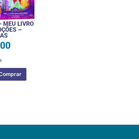
– MEU LIVRO
OÇÕES –
SAS
,00
e
Comprar