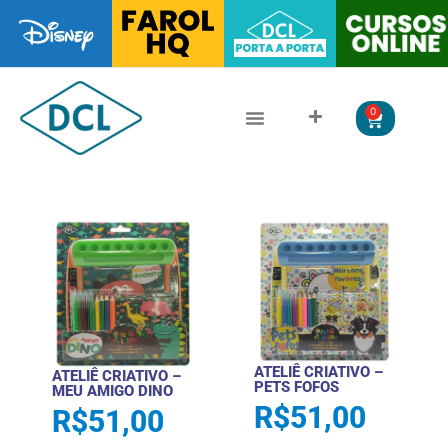
0
CLÁSSICOS DA LITERATURA
LITERATURA JUVENIL
ATELIÊ CRIATIVO –
ATELIÊ CRIATIVO –
PETS FOFOS
MEU AMIGO DINO
R$
51,00
R$
51,00