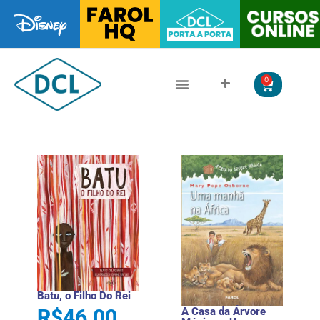
0
CLÁSSICOS DA LITERATURA
LITERATURA JUVENIL
Batu, o Filho Do Rei
A Casa da Árvore
R$
46,00