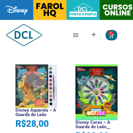
0
CLÁSSICOS DA LITERATURA
LITERATURA JUVENIL
Disney Aquarela – A
Guarda do Leão
R$
28,00
Disney Cores – A
Guarda do Leão__